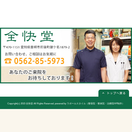
当院へのアクセス情報
全快堂
所在地
〒470-1151 愛知県豊明市前後町鎗ケ名1
電話番号
0562-85-5973(電話予約は必ず必要
休診日
日曜日(隔週)お休み
院長
宮木 謙三