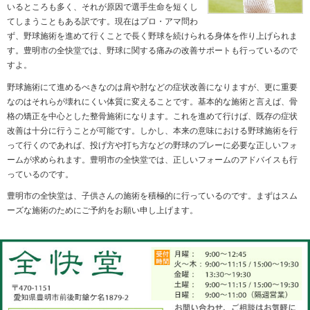
豊明市の全快堂で良質な野球施術を！
日本では幼少期から大人まですることの多い野球。
全国にそのチームは数多存在しているものの、怪我
を考慮して進めているところはそれほど多くありま
せん。未だに根性論的な発想でトレーニングをして
いるところも多く、それが原因で選手生命を短くし
てしまうこともある訳です。現在はプロ・アマ問わ
ず、野球施術を進めて行くことで長く野球を続けられ
す。豊明市の全快堂では、野球に関する痛みの改善サ
すよ。
野球施術にて進めるべきなのは肩や肘などの症状改善
なのはそれらが壊れにくい体質に変えることです。基
格の矯正を中心とした整骨施術になります。これを進