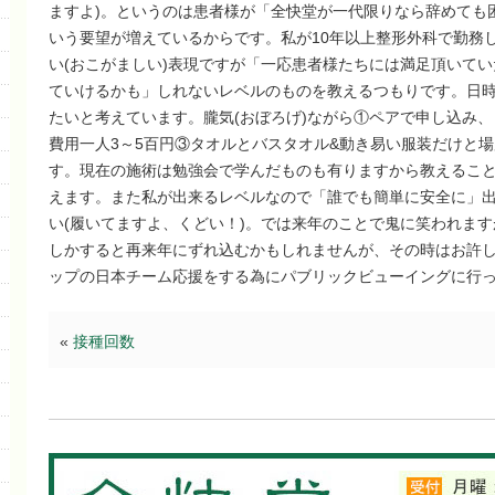
ますよ)。というのは患者様が「全快堂が一代限りなら辞めても
いう要望が増えているからです。私が10年以上整形外科で勤務
い(おこがましい)表現ですが「一応患者様たちには満足頂いて
ていけるかも」しれないレベルのものを教えるつもりです。日
たいと考えています。朧気(おぼろげ)ながら①ペアで申し込み
費用一人3～5百円③タオルとバスタオル&動き易い服装だけと
す。現在の施術は勉強会で学んだものも有りますから教えるこ
えます。また私が出来るレベルなので「誰でも簡単に安全に」
い(履いてますよ、くどい！)。では来年のことで鬼に笑われま
しかすると再来年にずれ込むかもしれませんが、その時はお許
ップの日本チーム応援をする為にパブリックビューイングに行
«
接種回数