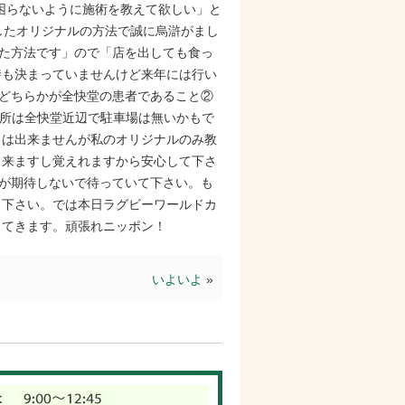
困らないように施術を教えて欲しい」と
したオリジナルの方法で誠に烏滸がまし
いた方法です」ので「店を出しても食っ
時も決まっていませんけど来年には行い
、どちらかが全快堂の患者であること②
場所は全快堂近辺で駐車場は無いかもで
とは出来ませんが私のオリジナルのみ教
出来ますし覚えれますから安心して下さ
すが期待しないで待っていて下さい。も
し下さい。では本日ラグビーワールドカ
ってきます。頑張れニッポン！
いよいよ
»