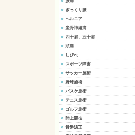
腰痛
ぎっくり腰
ヘルニア
坐骨神経痛
四十肩、五十肩
頭痛
しびれ
スポーツ障害
サッカー施術
野球施術
バスケ施術
テニス施術
ゴルフ施術
陸上競技
骨盤矯正