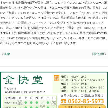
既に
2023.09.23 | Category:
院長ブログ
誠に申し訳ございません。本日も満員ですが来週一週間
のは唯一30日(土)18:45と19:30のみです。しかしコ
ンザ感染症も非常に流行っていて、それなのに「プール
すから自律神経機能の低下が目立つ現在、コロナとイン
毒が有効ですけど厄介なプール熱は、アルコール消毒と
いと『無効』ですのでアルコール消毒だけで安心してい
でキャンセルする方が居ないとは限りません。施術希望
で諦めずに一応電話してみて下さい。そんな対応しか出
い。因みに10月1日(日)も満員ですが11月の予約が「通
ますが1日が日曜の場合は翌日となっております(1ヵ月前
月1日9時に予約電話して施術を妨げないようにして下さ