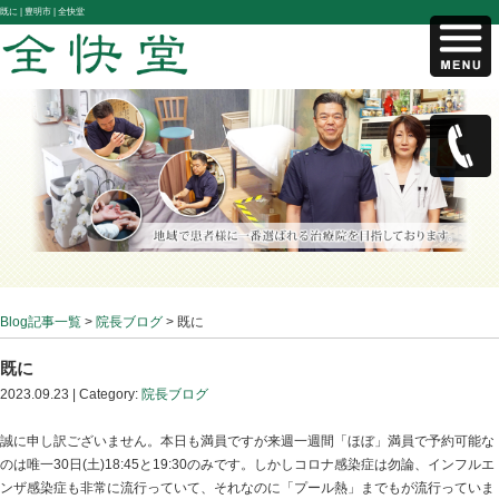
既に |
豊明市 | 全快堂
Blog記事一覧
>
院長ブログ
> 既に