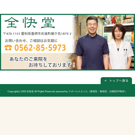
当院へのアクセス情報
全快堂
所在地
〒470-1151 愛知県豊明市前後町鎗ケ名1
電話番号
0562-85-5973(電話予約は必ず必要
休診日
日曜日(隔週)お休み
院長
宮木 謙三