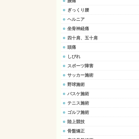
腰痛
ぎっくり腰
ヘルニア
坐骨神経痛
四十肩、五十肩
頭痛
しびれ
スポーツ障害
サッカー施術
野球施術
バスケ施術
テニス施術
ゴルフ施術
陸上競技
骨盤矯正