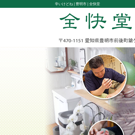
辛いけどね |
豊明市 | 全快堂