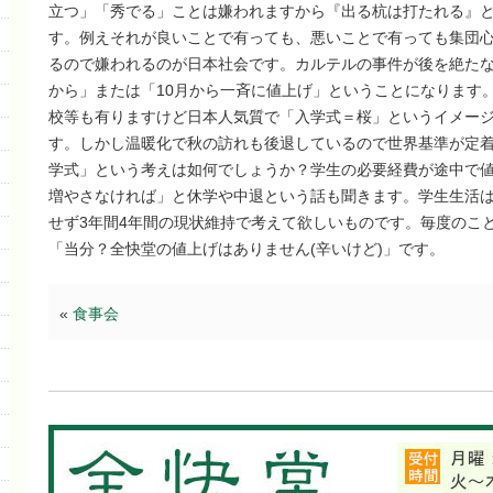
立つ」「秀でる」ことは嫌われますから『出る杭は打たれる』
す。例えそれが良いことで有っても、悪いことで有っても集団
るので嫌われるのが日本社会です。カルテルの事件が後を絶たな
から」または「10月から一斉に値上げ」ということになります
校等も有りますけど日本人気質で「入学式＝桜」というイメージ
す。しかし温暖化で秋の訪れも後退しているので世界基準が定着
学式」という考えは如何でしょうか？学生の必要経費が途中で
増やさなければ」と休学や中退という話も聞きます。学生生活は
せず3年間4年間の現状維持で考えて欲しいものです。毎度のこ
「当分？全快堂の値上げはありません(辛いけど)」です。
«
食事会