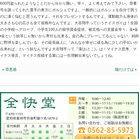
スカッと
2024.03.27 | Category:
院長ブログ
少しスカッとしました。『集英社オンライン』記事をた
ょっとヤバそうな箇所も有りましたけど「ごもっとも」
りました。記事では「ゲームに課金されて気が付かない親
600円盗られたようなことだから分かり難い」等々。よ
号を譲ってくれた選手の奥方にポルシェですよ。一般的
のに凄く悩むと思うんですよ。それをプレゼントするん
大きさも心の広さも全て規格外なんですよ、大谷翔平っ
の小学校へグローブ、小学生100人の留学資金提供、被災
•金という奴等じゃ無いから寄付も出来る。金の為にプレ
に野球を楽しんでいる、その延長線上に「みんなが幸せ
出来れば」という奴なんですよ大谷翔平って『漢(おとこ