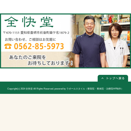
当院へのアクセス情報
全快堂
所在地
〒470-1151 愛知県豊明市前後町鎗ケ名1
電話番号
0562-85-5973(電話予約は必ず必要
休診日
日曜日(隔週)お休み
院長
宮木 謙三