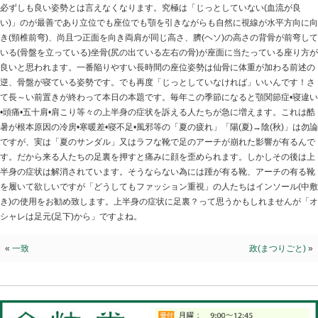
足元から
2024.09.04 | Category:
院長ブログ
若くて姿勢が悪い人は問題外ですが年齢を重ねるにつれ
ます。短時間でも良いので気がついた時だけで良いので
心がけて下さい。断っておきますが良い姿勢でも15分以
必ずしも良い姿勢とは言えなくなります。究極は「じっと
い)」のが最善であり立位でも座位でも顎を引きながらも
き(頸椎前弯)、尚且つ正面を向き両肩が同じ高さ、臍(ヘ
いる(骨盤を立っている)坐骨(尻の出ている左右の骨)が
良いと思われます。一番陥りやすい長時間の座位姿勢は
逆、骨盤が寝ている姿勢です。でも再度「じっとしてい
て長～い前置きが終わって本日の本題です。毎年この季節
•頭痛•五十肩•肩こり等々の上半身の症状を訴える人たち