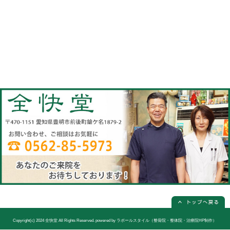
当院へのアクセス情報
全快堂
所在地
〒470-1151 愛知県豊明市前後町鎗ケ名1
電話番号
0562-85-5973(電話予約は必ず必要
休診日
日曜日(隔週)お休み
院長
宮木 謙三