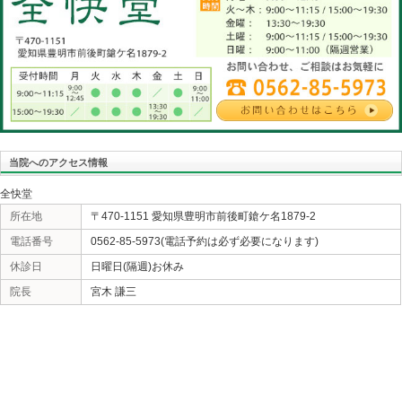
暑が根本原因の冷房•寒暖差•寝不足•風邪等の「夏の疲れ」
ですが、実は「夏のサンダル」又はラフな靴で足のアー
す。だから来る人たちの足裏を押すと痛みに顔を歪めら
半身の症状は解消されています。そうならない為には踵
を履いて欲しいですが「どうしてもファッション重視」の
き)の使用をお勧め致します。上半身の症状に足裏？って
シャレは足元(足下)から」ですよね。
«
一致