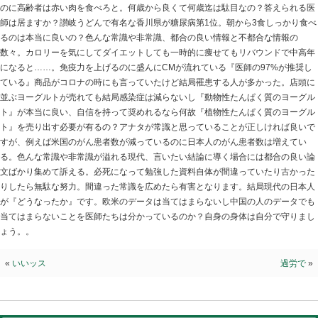
洗脳？
2024.12.16 | Category:
院長ブログ
スウェーデン国民の牛乳を飲む量は日本人の消費量の4倍
の患者数が4倍。本当に牛乳飲むと骨って丈夫になるの？
乳製品の流入で36位に転落。高コレステロールや動脈硬
のに高齢者は赤い肉を食べろと。何歳から良くて何歳迄
師は居ますか？讃岐うどんで有名な香川県が糖尿病第1位
るのは本当に良いの？色んな常識や非常識、都合の良い
数々。カロリーを気にしてダイエットしても一時的に痩
になると……。免疫力を上げるのに盛んにCMが流れてい
ている』商品がコロナの時にも言っていたけど結局罹患
並ぶヨーグルトが売れても結局感染症は減らないし『動
ト』が本当に良い、自信を持って奨めれるなら何故『植