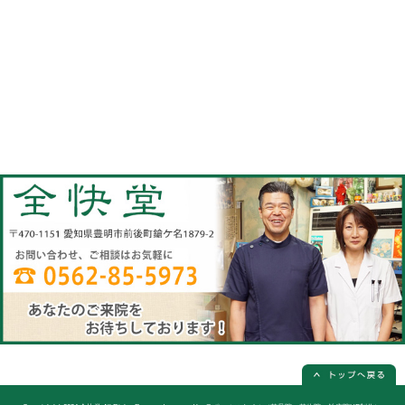
当院へのアクセス情報
全快堂
所在地
〒470-1151 愛知県豊明市前後町鎗ケ名1
電話番号
0562-85-5973(電話予約は必ず必要
休診日
日曜日(隔週)お休み