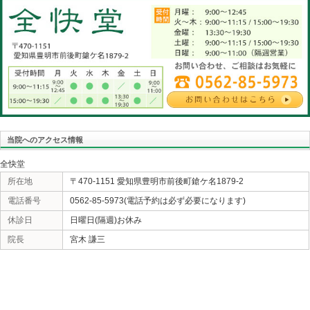
ト』を売り出す必要が有るの？アナタが常識と思ってい
すが、例えば米国のがん患者数が減っているのに日本人
る。色んな常識や非常識が溢れる現代、言いたい結論に
文ばかり集めて訴える。必死になって勉強した資料自体
りしたら無駄な努力。間違った常識を広めたら有害とな
が『どうなったか』です。欧米のデータは当てはまらな
当てはまらないことを医師たちは分かっているのか？自
ょう。。
«
いいッス