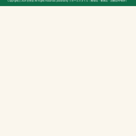
院長
宮木 謙三