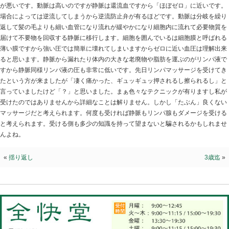
圧力
2025.04.06 | Category:
院長ブログ
病院に行けば必ず「血圧を下げましょう」と言われます。
く流す為には正常値でも凄い圧力が血管には加わります
まったもんじゃない」となりますから理解出来ます。し
が悪いです。動脈は高いのですが静脈は還流血ですから
場合によっては逆流してしまうから逆流防止弁が有るほ
返して髪の毛よりも細い血管になり流れが緩やかになり
届けて不要物を回収する静脈に移行します。細胞を囲ん
薄い膜ですから強い圧では簡単に壊れてしまいますから
ると思います。静脈から漏れたり体内の大きな老廃物や
すから静脈同様リンパ液の圧も非常に低いです。先日リ
たという方が来ましたが「凄く痛かった、ギュッギュッ