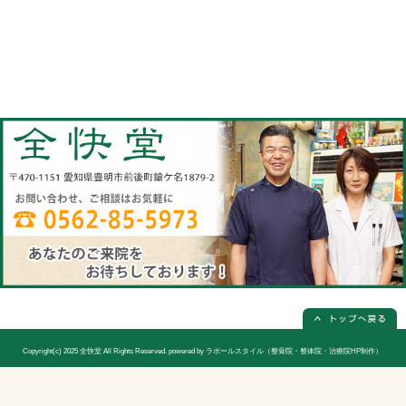
当院へのアクセス情報
全快堂
所在地
〒470-1151 愛知県豊明市前後町鎗ケ名1
電話番号
0562-85-5973(電話予約は必ず必要
休診日
日曜日(隔週)お休み
院長
宮木 謙三