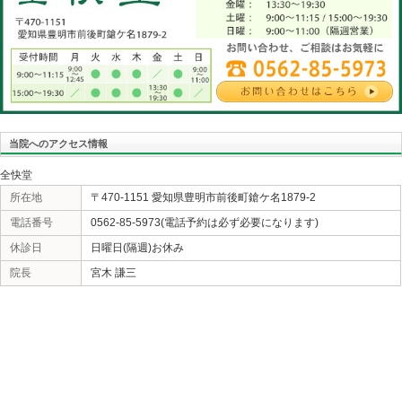
草を食べ始めるのに有り難く人間だけが飲み続ける、中
ロゴロさせながら牛乳のみならずヨーグルトにチーズ、
乳、ヨーグルト、チーズ、バターを良いと言うことや、
のは勝手ですが私は勧めません。とにかく母乳は凄いん
赤ちゃんが乳首を吸うとオキシトシンが放出され母乳が
ことを考えただけで「乳が張る」というのも母性本能か
«
出逢った