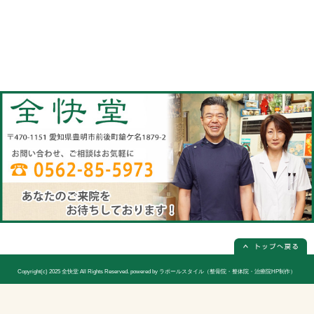
当院へのアクセス情報
全快堂
所在地
〒470-1151 愛知県豊明市前後町鎗ケ名1
電話番号
0562-85-5973(電話予約は必ず必要
休診日
日曜日(隔週)お休み
院長
宮木 謙三