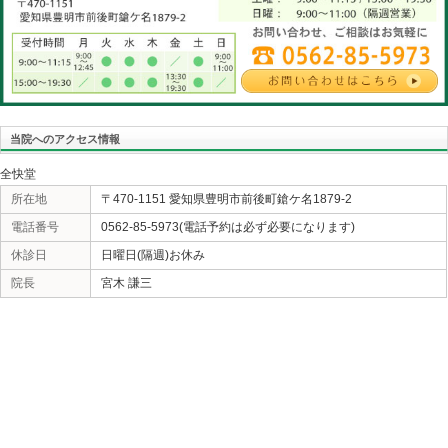
技術はイマイチなのに何故か上手くやっている人も居ます
今更ながら『認知能力』は無論『非認知能力』を常に考
た人格&技術の全快堂を目指そうと思います。P.S.忘年会
説明能力だけで無く話芸&歌って踊れる治療家を目指しま
に行ってるよ)。
«
少ないよ