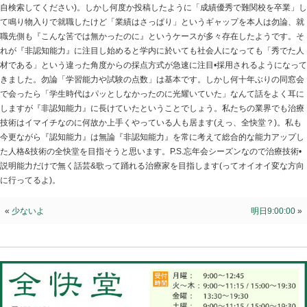
非認知能力
2025.12.01 | Category:
院長ブログ
私は知らなかったです『非認知能力』という言葉を。今
『認知能力』の高い人が持て囃されていましたから誰し
指して学習していました(長文になると指摘されますので
自検索してください)。しかし何度か投稿したように「成
て鳴り物入りで就職したけど「業績はさっぱり」という
職先側も『こんな筈では無かったのに』というケースが
れが『非認知能力』に注目し始めると学内に於いても社
材である」という違った角度からの採点方式が急速に注目
きました。勿論「学習能力や試験の点数」は基本です。
で会ったら「学生時代はパッとしなかったのに光耀いて
しますが『非認知能力』に長けていたということでしょ