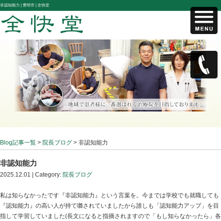
非認知能力 |
豊明市 | 全快堂
Blog記事一覧
>
院長ブログ
> 非認知能力