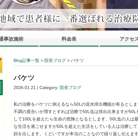
通事故施術
料金表
アクセ
Blog記事一覧
>
院長ブログ
> バケツ
バケツ
2026.01.21 | Category:
院長ブログ
私の治療をバケツに例えるなら50Lの泥水排出機能が有るとし
不調の度合いが増すとすれば治療で50L迄は排出出来ますが50
して100Lを超えたら生命の危険となるとします。50L迄の人
な生活を過ごせますが50Lを超えた生活をしている人は治療し
顔を出します。くどいですが本当のことなので繰り返し伝えま