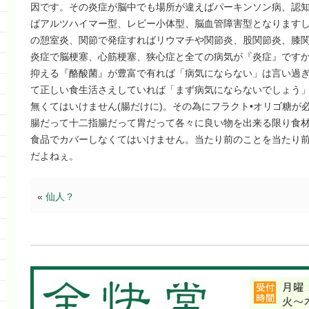
因です。その炎症が脳中でも場所が違えばパーキンソン病、認
ばアルツハイマー型、レビー小体型、脳血管障害型となります
の憩室炎、関節で発症すればリウマチや関節炎、股関節炎、膝
炎症で脳梗塞、心筋梗塞、狭心症と全ての病気が『炎症』です
抑える『酪酸菌』が豊富で有れば「病気にならない」は言い過
て正しい食生活さえしていれば「まず病気にならないでしょう
無くてはいけません(腸だけに)。その為にフラクト•オリゴ糖が
腸だって十二指腸だって胃だって各々に良い物を出来る限り食
食品でカバーしなくてはいけません。当たり前のことを当たり
だよねぇ。
«
仙人？