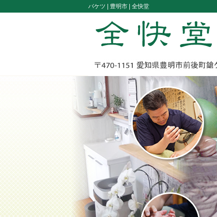
バケツ |
豊明市 | 全快堂