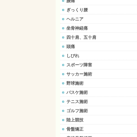
腰痛
ぎっくり腰
ヘルニア
坐骨神経痛
四十肩、五十肩
頭痛
しびれ
スポーツ障害
サッカー施術
野球施術
バスケ施術
テニス施術
ゴルフ施術
陸上競技
骨盤矯正