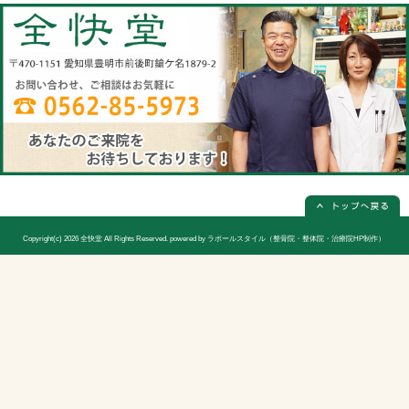
全快堂
所在地
〒470-1151 愛知県豊明市前後町鎗ケ名1
電話番号
0562-85-5973(電話予約は必ず必要
休診日
日曜日(隔週)お休み
院長
宮木 謙三