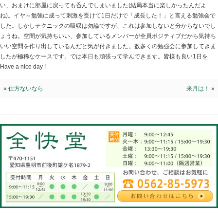
勉強会に来て
2026.05.31 | Category:
院長ブログ
今日も朝から勉強会ですが非常に楽しい、今回の勉強会
というと『遊び心？』と考えてしまうかもしれませんがIntere
白いが突き抜けて楽しいんですよ。とはいえスイマセン
い、おまけに部屋に戻っても呑んでしまいました(結局本
ね)。イヤ～勉強に成って刺激を受けて1日だけで「成長
した。しかしテクニックの吸収は勿論ですが、これは参
ょうね。空間が気持ちいい、参加しているメンバーが全
いい空間を作り出しているんだと気が付きました。数多
したが極稀なケースです。では本日も頑張って学んできま
Have a nice day !