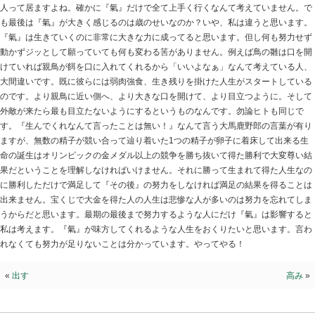
最後まで
2026.06.16 | Category:
院長ブログ
『あの人に連絡取りたい』「コレに関する情報が知りた
って来ることって無いですか？私は凄く有ります。それ
『氣』を馬鹿にしない迄も軽視する人『そんなの氣のせ
人って居ますよね。確かに『氣』だけで全て上手く行く
も最後は『氣』が大きく感じるのは歳のせいなのか？い
『氣』は生きていくのに非常に大きな力に成ってると思
動かずジッとして願っていても何も変わる筈がありませ
けていれば親鳥が餌を口に入れてくれるから「いいよな
大間違いです。既に彼らには弱肉強食、生き残りを掛け
のです。より親鳥に近い側へ、より大きな口を開けて、
外敵が来たら最も目立たないようにするというものなん