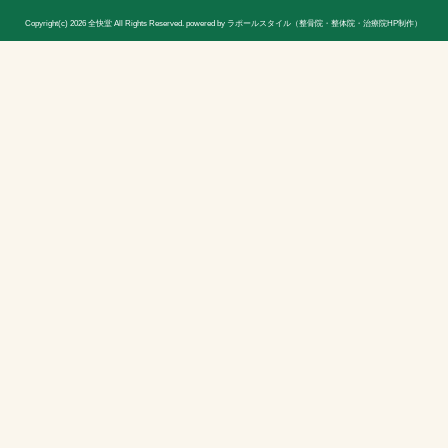
休診日
日曜日(隔週)お休み
院長
宮木 謙三