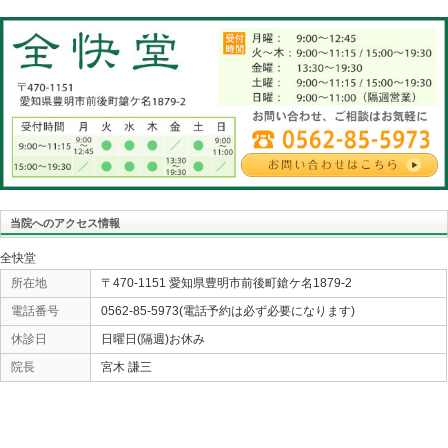
す。『生んでくれなんて言ったことは無い！』なんて言
ますが、無数の精子が競い合って辿り着いた1つの精子が
命の誕生はオリンピックの金メダル以上の競争を勝ち抜
果だということを理解しなければいけません。それに勝
に勝利しただけで満足して『その後』の努力をしなけれ
出来ません。宝くじで大金を得た人の人生は悲惨な人が
うからだと思います。最期の最後まで努力するような人
私は考えます。『氣』が味方してくれるような人生をお
れなくても努力が足りないことは分かっています。やっ
«
出す