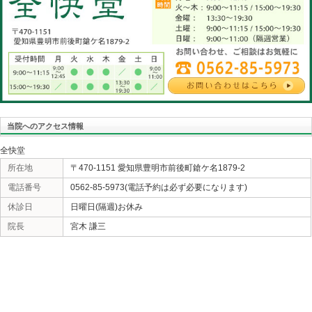
の時、私達大人は無力です。でも諦めたら何も変わりま
の提供は勿論、精神的ケアも同時に行っていくという大
とした雰囲気さえ感じさせる『日本の病院とは大きく違
す。その中心となるのがチャイルドライフスペシャリス
の為に専門の学習をしなければなりません。やっと日本
注目して来ました。しかし日本にはまだ数名しか居ない
者の皆様、経営の事ばかり考えてないで気配りもお願い
«
黄金週間後半