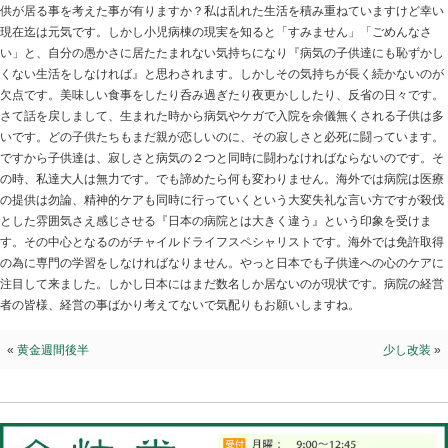
チャイルドライフスペシャリスト
2017.05.03 | Category:
院長ブログ
先日テレビを見ていて反省しました。大人でも入院して
痛みが有ったり気持ち悪くなったり精神的に不安になり
しょう。ましてや子供なら尚更です。生まれて病院から
供が居る事を考えた事が有りますか？私は乱れた生活を
現在迄は元気です。しかし小児病棟の現実を知ると「す
い」と、自分の愚かさに居たたまれない気持ちになり『
くない生活をしなければ』と思わされます。しかしその
欠点です。美味しい食事をしたり呑み過ぎたり夜更かし
さて話を戻しまして、生まれた時から病気やケガで入院
いです。どの子供たちもまだ親が恋しいのに、その寂し
ですから子供達は、寂しさと病気の２つと同時に闘わな