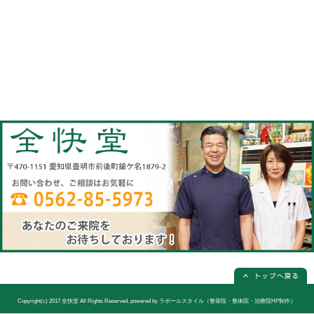
当院へのアクセス情報
全快堂
所在地
〒470-1151 愛知県豊明市前後町鎗ケ名1
電話番号
0562-85-5973(電話予約は必ず必要
休診日
日曜日(隔週)お休み
院長
宮木 謙三