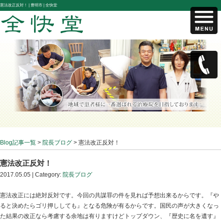
憲法改正反対！ |
豊明市 | 全快堂
Blog記事一覧
>
院長ブログ
> 憲法改正反対！