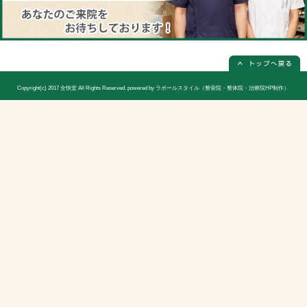
全快堂
所在地
〒470-1151 愛知県豊明市前後町鎗ケ名1
電話番号
0562-85-5973(電話予約は必ず必要
休診日
日曜日(隔週)お休み
院長
宮木 謙三