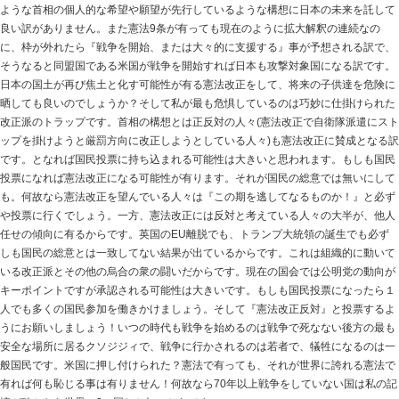
憲法改正反対！
2017.05.05 | Category:
院長ブログ
憲法改正には絶対反対です。今回の共謀罪の件を見れば
ると決めたらゴリ押ししても』となる危険が有るからで
た結果の改正なら考慮する余地は有りますけどトップダ
ような首相の個人的な希望や願望が先行しているような
良い訳がありません。また憲法9条が有っても現在のよう
に、枠が外れたら『戦争を開始、または大々的に支援す
そうなると同盟国である米国が戦争を開始すれば日本も
日本の国土が再び焦土と化す可能性が有る憲法改正をし
晒しても良いのでしょうか？そして私が最も危惧してい
改正派のトラップです。首相の構想とは正反対の人々(憲
ップを掛けようと厳罰方向に改正しようとしている人々)