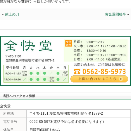
です。となれば国民投票に持ち込まれる可能性は大きい
投票になれば憲法改正になる可能性が有ります。それが
も。何故なら憲法改正を望んでいる人々は『この期を逃
や投票に行くでしょう。一方、憲法改正には反対と考え
任せの傾向に有るからです。英国のEU離脱でも、トラン
しも国民の総意とは一致してない結果が出ているからで
いる改正派とその他の烏合の衆の闘いだからです。現在
キーポイントですが承認される可能性は大きいです。も
人でも多くの国民参加を働きかけましょう。そして『憲
うにお願いしましょう！いつの時代も戦争を始めるのは
安全な場所に居るクソジジィで、戦争に行かされるのは
般国民です。米国に押し付けられた？憲法で有っても、
有れば何も恥じる事は有りません！何故なら70年以上戦
憶が確かなら世界に3ヶ国しか無いからです。