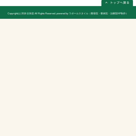
休診日
日曜日(隔週)お休み
院長
宮木 謙三