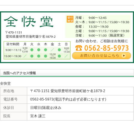
出来ます。昔はクラスに一人くらいは『将来総理大臣に
した。しかし今は一人も居ません。「そりゃそうだよ、
いるんだぜ！」と言いたくなる。他の時にやれよ！大事
に何をやってるんだよ。安倍さん、あんたなら今のゴタ
るんだよね、森友問題だから。一国の首脳なら自分の政
ょう！明治維新の志士なら、昭和初期の青年将校なら、
方々なら、現在の日本を嘆きますよ。今の日本を創って
ち、未来の日本人に胸を張って見せれる日本にして下さ
リで無くて自分の頭で考えて下さい。そしたらクラスで
りたい』という奴が出てくるかもね。
«
約束通り