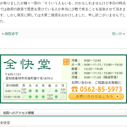
甘い汁2
2020.06.08 | Category:
院長ブログ
私の勘違いとの指摘が有りました。「甘い汁」で指摘し
言をしていないのでは？」という内容でしたので指摘に
Twitter上の発言では友人の方が持続化給付金等々を受
が有りましたが極々一部の「そういう人もいる」のかも
では政府の政策で恩恵を受けている人が本当に少数で有
す。しかし発言に関しては大変ご迷惑をおかけしました
た。
«
病院赤字