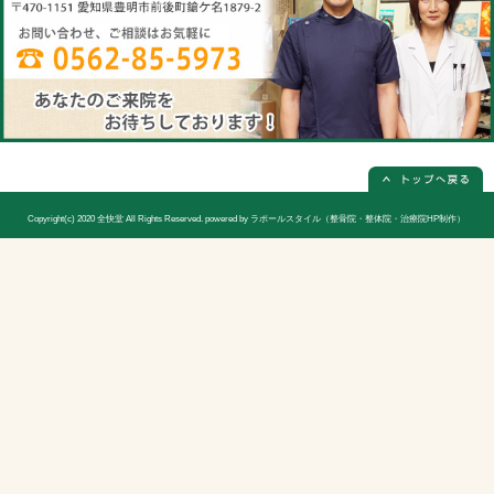
電話番号
0562-85-5973(電話予約は必ず必要
休診日
日曜日(隔週)お休み
院長
宮木 謙三