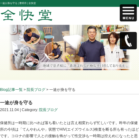
一途が身を守る |
豊明市 | 全快堂
Blog記事一覧
>
院長ブログ
> 一途が身を守る