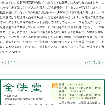
一途が身を守る
2021.11.04 | Category:
院長ブログ
保健所は一時期に比べれば落ち着いたとは言え相変わら
所の今頃は「てんやわんや」状態でHIV(エイズウイルス
です。コロナの影響で人との接触を怖がって性交渉も一
われますが、緊急事態宣言が解除された現在では繁華街
れから年末年始にかけて人出が増えれば接触機会も増え
検査を受けていないHIVの患者が気が付かずにHIVを広げ
は現在では早期発見と薬を飲み続ければ普通の生活が送
査が出来ますし自分で検査キットを使って検査してもら
緊急事態宣言で我慢していた反動で一気に羽目を外して
悔するかもしれません。現在では落ち着きを取り戻し色々
になったので思い当たる症状や行動をした人はITで検索