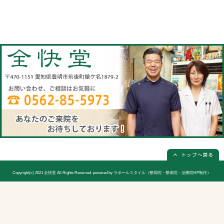
当院へのアクセス情報
全快堂
所在地
〒470-1151 愛知県豊明市前後町鎗ケ名1
電話番号
0562-85-5973(電話予約は必ず必要
休診日
日曜日(隔週)お休み
院長
宮木 謙三