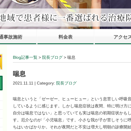
通事故施術
料金表
アクセ
Blog記事一覧
>
院長ブログ
> 喘息
喘息
2021.11.11 | Category:
院長ブログ
喘息というと「ゼーゼー、ヒューヒュー」という息苦しい呼吸音
しているように感じます。しかし喘息症状は夜間、特に明け方
自分は喘息ではない」と思っていても実は喘息の初期症状かも
す。厄介なのが「小児喘息」です。小さな我が子が苦しそうに
ちはいかばかりか。それが夜間だと不安は増大し明朝の診療開