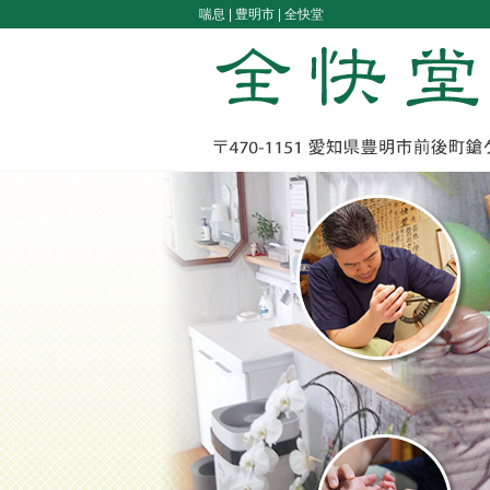
喘息 |
豊明市 | 全快堂