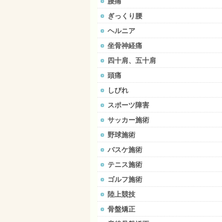
腰痛
ぎっくり腰
ヘルニア
坐骨神経痛
四十肩、五十肩
頭痛
しびれ
スポーツ障害
サッカー施術
野球施術
バスケ施術
テニス施術
ゴルフ施術
陸上競技
骨盤矯正