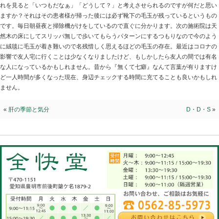
身辺チェック
2022.02.19 | Category:
院長ブログ
24年もやってると飲食店なら常連客と言われるような患
ます。すると面白いことが有ります。殆んどの患者様は
患者様の中には「あの患者様が帰った後には必ず」とい
れを見ると「いつもだなぁ」「どうして？」と考えさせ
ますか？それはその患者様が帰った後には必ず靴下の毛
です。毎日朝昼夜と掃除機がけをしているので直ぐに分
然木の床にしてスリッパ無しで歩いてもらうパターンに
に絨毯に毛玉が着き難いので名残惜しく思えるほどの毛
影響で友人宅に行くことは少なくなりましたけど、もし
な人になっているかもしれません。昔から『無くて七癖
ど一人時間が多くなった現在、身辺チェックする時間に