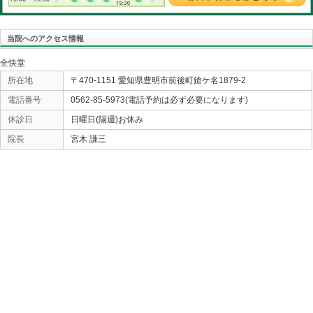
ません。
«
肝の季節と気分