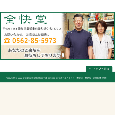
当院へのアクセス情報
全快堂
所在地
〒470-1151 愛知県豊明市前後町鎗ケ名1
電話番号
0562-85-5973(電話予約は必ず必要
休診日
日曜日(隔週)お休み
院長
宮木 謙三