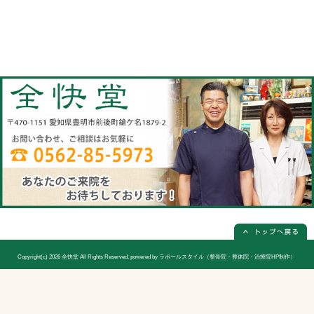
当院へのアクセス情報
全快堂
所在地
〒470-1151 愛知県豊明市前後町鎗ケ名1
電話番号
0562-85-5973(電話予約は必ず必要
休診日
日曜日(隔週)お休み
院長
宮木 謙三