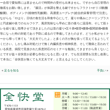
自己管理
2026.01.17 | Category:
院長ブログ
私から考えれば皆様自身にお願いする他力本願になりま
てください。というのはコレも繰り返しになりますが現時
迄は明日の日曜を含めて満員状態が続きます。特に24日(土
ー合宿で愛知県には居ませんので時間外の受付も出来ま
徹底をお願い致します。『腸活』が体調を整える鍵ですか
酸菌)、ボディメンテ(植物性乳酸菌)、高濃度ユーグレナ(
ながらも「やはり」日頃の食生活を和食中心にして、凝
と円皮鍼や灸でのセルフケア、風邪気味なら早めに首の
レを繰り返し指導させて頂きましたのは首の凝り•五十肩•猫
等になった時の対処であり予防に成るので準備してきた
ーから帰って来ても「大丈夫でしたよ」と多くの方が胸