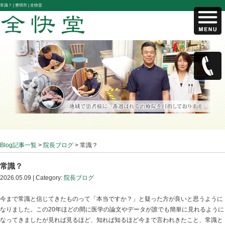
常識？ |
豊明市 | 全快堂
Blog記事一覧
>
院長ブログ
> 常識？