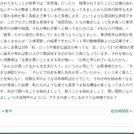
常識？
2026.05.09 | Category:
院長ブログ
今まで常識と信じてきたものって「本当ですか？」と疑
なりました。この20年ほどの間に医学の論文やデータが
なってきましたが見れば見るほど、知れば知るほど今ま
されてきたことが世界では『非常識』だったり、指導さ
ないデータが数多く存在することが明らかになってきま
く変わる時が直ぐ其処まで来ていると実感します。とい
が、このブログに何度も登場する『浅田宗伯』たちの働
医学の治療や知識。それが廃れず脈々と残ってきたのに
『真実』だから現代に存在していると思うようになりま
くありませんが『人体実験』の結果ですからラット等の
しかし企業は100「右」という不都合な論文が有っても