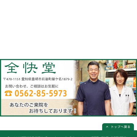
当院へのアクセス情報
全快堂
所在地
〒470-1151 愛知県豊明市前後町鎗ケ名1
電話番号
0562-85-5973(電話予約は必ず必要
休診日
日曜日(隔週)お休み