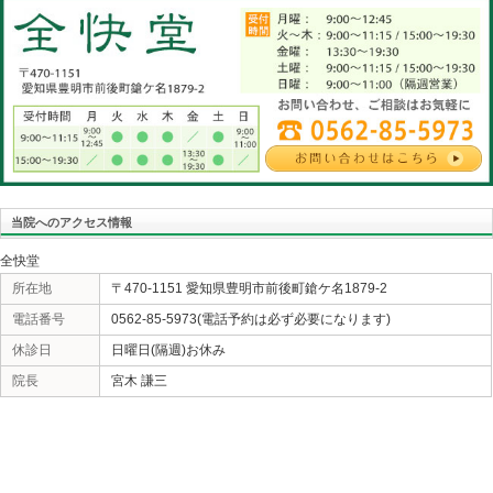
い論文が有れば取り上げて製品化するのが当たり前にな
い消費者は『企業が悪いことをする筈が無い』『公然と
『みんなが買ってるから大丈夫だろう』というのと同じ
きな病院だから」「テレビで白衣を着た先生が言ってい
とを知らない、従順な羊のような日本国民ばかりでした。
のが発達した結果、私たちのような者でも真実？を知る
す。自分で調べることを始めましょう、疑うことを始め
ましょう(大谷翔平のように)。アナタの使っているサプ
«
集中