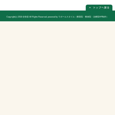
電話番号
0562-85-5973(電話予約は必ず必要
休診日
日曜日(隔週)お休み
院長
宮木 謙三