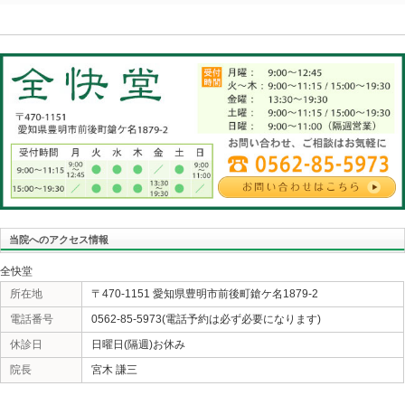
ので昔は盛り上がるにも下火になるにも時間がかかりま
映え」で一気に話題になるのでアチラをたべたら今度は
となり、それが病気の要因の一つとも考えられます。C
ターフェロン」の点滴と決まっていましたが副作用は有
ンターフェロンの服用で皆無に等しい副作用となりC型
様も増えた事もC型肝炎の減少に繋がったと考えられま
リアと呼ばれる存在の場合も有りますからB型C型共に検
数を減らしたいものです。世界的に目を向けるとアフリ
に多いです。日本の患者数も中国の患者数も％では同じ
中国の患者数は日本の10倍以上です。ワクチン接種はし
分が肝炎患者か調べる事をお勧め致します。
«
要介護認定あるある