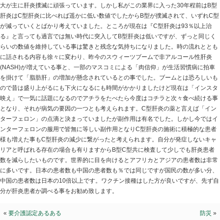
肝炎施術
2018.09.04 | Category:
院長ブログ
肝炎施術の勉強会に行ってきました。肝炎の勉強会だけで
ています。先日は名駅のでしたが各大学病院だったりと
について学んでいます。愛知県では藤田学園、名古屋大
大が主に肝炎撲滅に頑張っています。しかし私がこの業界
肝炎はC型肝炎に比べれば遥かに低い数値でしたからB型
が減っていくとばかり考えていました。ところが現在は『
る』と言っても過言では無い時代に突入してB型肝炎は
らいの数値を維持している事は驚きと残念な気持ちにな
に話される内容も徐々に変わり、昨今のスウィーツブー
(NASH)が増えている事と、一部のマスコミによる「肉
を掛けて「脂肪肝」の増加が懸念されているとの事でし