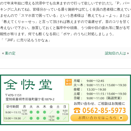
首コリの決定版
2019.11.27 | Category:
院長ブログ
最近「スマホ首」が巷で話題になっていますけど、安全
まで感じた事の無い感覚」「わ～っ、ココは手が届かな
ない多くの患者様に驚かれる簡単ストレッチが有ります
ので年末年始に増える渋滞中でも出来ますので行って欲し
キングに入れてね)。皆様分かっている通り施術中は忙し
ませんので「スマホ首で困っている」という患者様は「
「教えてくりゃ～せっ」と言って頂ければ教えますので
考えないで下さい。放置しておくと脳卒中や頭痛、うつ
能性が有ります。何でも酷くなる前に「ボヤ」のうちに
「『JAF』に売り込もうかなぁ」