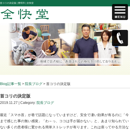
首コリの決定版 |
豊明市 | 全快堂
Blog記事一覧
>
院長ブログ
> 首コリの決定版