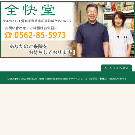
全快堂
所在地
〒470-1151 愛知県豊明市前後町鎗ケ名1
電話番号
0562-85-5973(電話予約は必ず必要
休診日
日曜日(隔週)お休み
院長
宮木 謙三