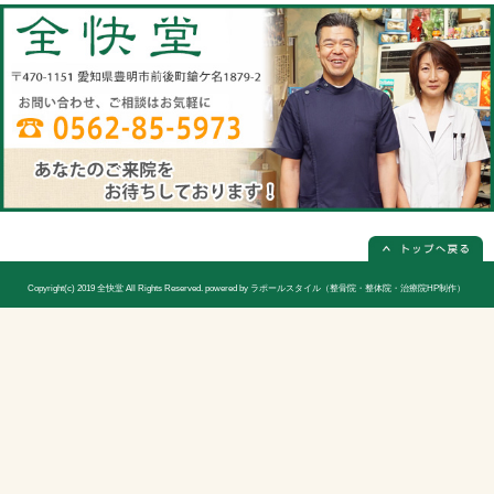
全快堂
所在地
〒470-1151 愛知県豊明市前後町鎗ケ名1
電話番号
0562-85-5973(電話予約は必ず必要
休診日
日曜日(隔週)お休み
院長
宮木 謙三