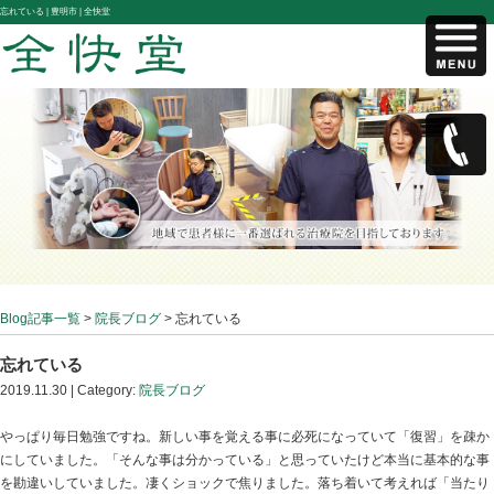
忘れている |
豊明市 | 全快堂
Blog記事一覧
>
院長ブログ
> 忘れている