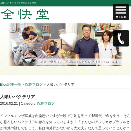
人喰いバクテリア |
豊明市 | 全快堂
Blog記事一覧
>
院長ブログ
> 人喰いバクテリア