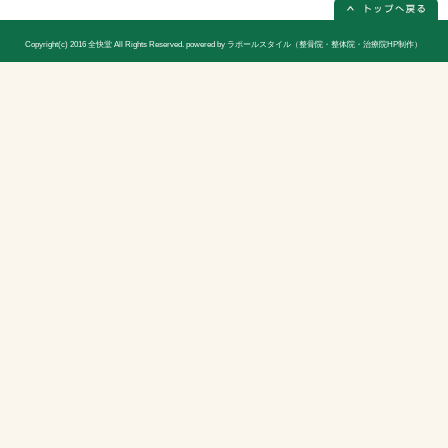
休診日
日曜日(隔週)お休み
院長
宮木 謙三