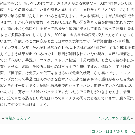
人喰いバクテリア
2016.02.21 | Category:
院長ブログ
インフルエンザ猛威は勿論恐いですが一晩で手足を失って
な恐ろしいバクテリアの存在を知っていますか？『そん
か海外の話しでしょう。私は海外行かないから大丈夫』
翔んでも3分、歩いて10分ですよ。お子さんが居る家庭
菌』という名前を耳にした事が有ると思います。「扁桃
菌薬で治る病気でありふれているとも言えます。大人も
ります。しかし何故か突然、そのありふれた菌が牙を剥
す。菌が小さな傷口や目を擦って粘膜から体内に浸入し
させて多臓器不全にしてしまう。2002年に名古屋大学病
います。何故、今この内容かと言えばマウス実験ですが
『インフルエンザ』それぞれ単独なら10％以下の死亡率