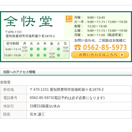
えてしまう結果が出ているのです。原因が解明されてい
ては「うがい、手洗い、マスク、ストレス軽減、十分な
有りません。勿論、免疫力は腸なのは言うまでも無いで
変』『糖尿病』は免疫力の低下をさせるので危機的状況
エンザになって手足にほんの小さな血マメが出来て痛み
裟と考えず一刻も早く大病院へ救急車で向かって下さい
いんです。万が一『人喰いバクテリア』だったら取り返
に、誰でもなる恐ろしい病気はいつでもアナタの周りに
にして免疫力を上げましょう。
«
何処から洗う？
|