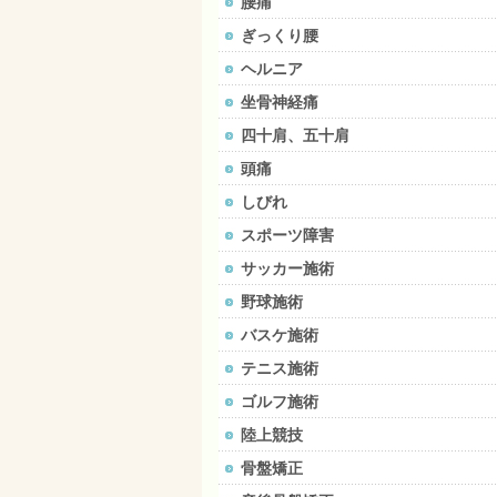
腰痛
ぎっくり腰
ヘルニア
坐骨神経痛
四十肩、五十肩
頭痛
しびれ
スポーツ障害
サッカー施術
野球施術
バスケ施術
テニス施術
ゴルフ施術
陸上競技
骨盤矯正