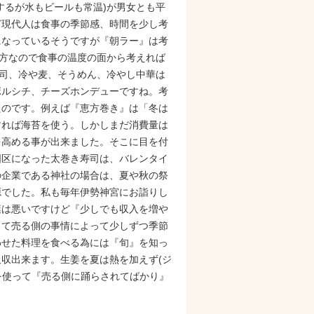
するが水もビールも常温)が男女とも平
ど現代人は食事の季節感、時間を少し考
になっているそうですが『朝ラー』は考
地方なので食事の温度の面から考えれば
寿司、冷や麦、そうめん、冷やし中華は
ボルシチ、チーズホンデューですね。考
たのです。例えば『恵方巻き』は「冬は
すれば海苔を使う。しかしまだ消費量は
を高める事が出来ました。そこに目を付
国区になった太巻き寿司は、バレンタイ
の企業である神社の場合は、夏や秋の祭
源でした。私も毎年伊勢神宮にお詣りし
葉は悪いですけど『少しでも収入を増や
って売る側の事情によって少しずつ季節
わせた料理を食べる為には『旬』を知っ
収出来ます。生姜を夏は熱を加えず(ジ
を使って『売る側に踊らされてばかり』