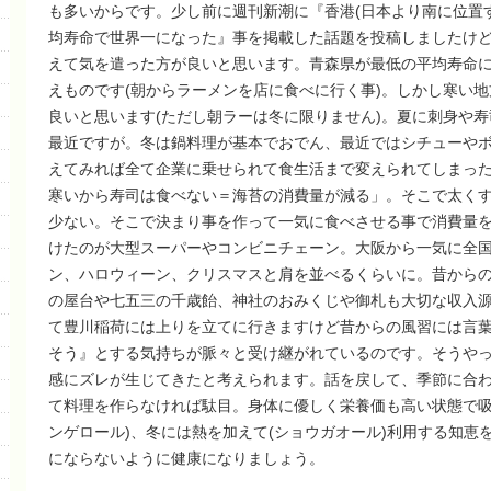
も多いからです。少し前に週刊新潮に『香港(日本より南に位置
均寿命で世界一になった』事を掲載した話題を投稿しましたけ
えて気を遣った方が良いと思います。青森県が最低の平均寿命
えものです(朝からラーメンを店に食べに行く事)。しかし寒い
良いと思います(ただし朝ラーは冬に限りません)。夏に刺身や
最近ですが。冬は鍋料理が基本でおでん、最近ではシチューや
えてみれば全て企業に乗せられて食生活まで変えられてしまっ
寒いから寿司は食べない＝海苔の消費量が減る」。そこで太く
少ない。そこで決まり事を作って一気に食べさせる事で消費量
けたのが大型スーパーやコンビニチェーン。大阪から一気に全
ン、ハロウィーン、クリスマスと肩を並べるくらいに。昔から
の屋台や七五三の千歳飴、神社のおみくじや御札も大切な収入
て豊川稲荷には上りを立てに行きますけど昔からの風習には言
そう』とする気持ちが脈々と受け継がれているのです。そうや
感にズレが生じてきたと考えられます。話を戻して、季節に合
て料理を作らなければ駄目。身体に優しく栄養価も高い状態で吸
ンゲロール)、冬には熱を加えて(ショウガオール)利用する知恵
にならないように健康になりましょう。