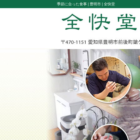
季節に合った食事 |
豊明市 | 全快堂