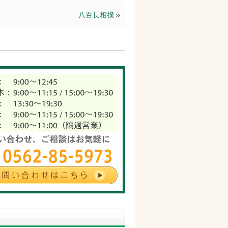
八百長相撲
»