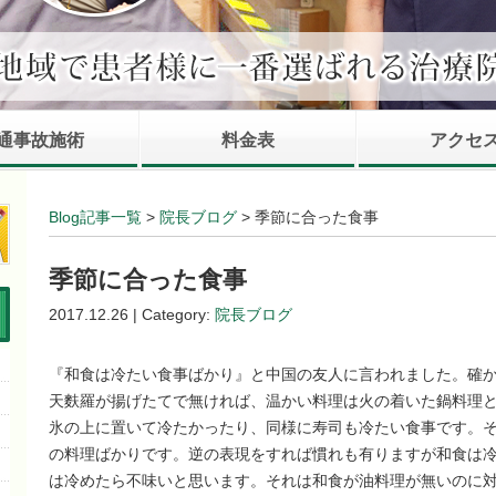
通事故施術
料金表
アクセ
Blog記事一覧
>
院長ブログ
> 季節に合った食事
季節に合った食事
2017.12.26 | Category:
院長ブログ
『和食は冷たい食事ばかり』と中国の友人に言われました。確
天麩羅が揚げたてで無ければ、温かい料理は火の着いた鍋料理
氷の上に置いて冷たかったり、同様に寿司も冷たい食事です。
の料理ばかりです。逆の表現をすれば慣れも有りますが和食は
は冷めたら不味いと思います。それは和食が油料理が無いのに