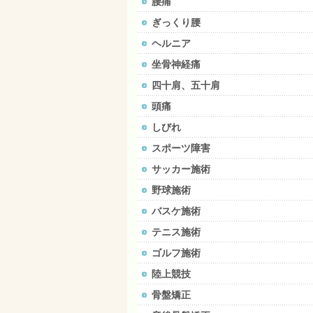
腰痛
ぎっくり腰
ヘルニア
坐骨神経痛
四十肩、五十肩
頭痛
しびれ
スポーツ障害
サッカー施術
野球施術
バスケ施術
テニス施術
ゴルフ施術
陸上競技
骨盤矯正