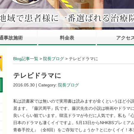
通事故施術
料金表
アクセ
Blog記事一覧
>
院長ブログ
> テレビドラマに
テレビドラマに
2016.05.30 | Category:
院長ブログ
私は読書家では無いので実用書は読みますが全くというほど小
居ます。『藤沢周平』氏です。藤沢先生の小説は映画やドラマ
良いくらい観ています。韓流ドラマが今だに人気です。私も『
日本のドラマも凄くイイですよ。5月13日からNHKBSプレミ
青春手控え』（全8回）をご存知でしょうか？とにかくイイ！本