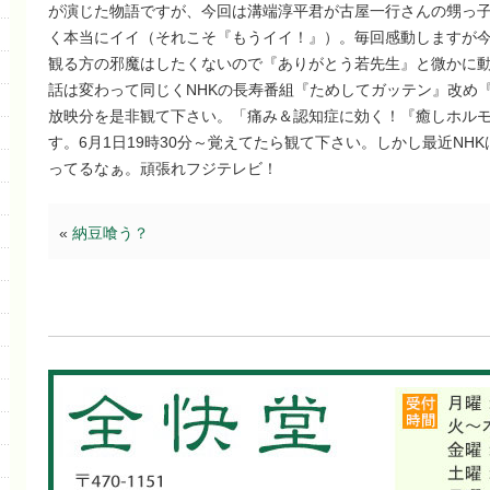
が演じた物語ですが、今回は溝端淳平君が古屋一行さんの甥っ
く本当にイイ（それこそ『もうイイ！』）。毎回感動しますが
観る方の邪魔はしたくないので『ありがとう若先生』と微かに
話は変わって同じくNHKの長寿番組『ためしてガッテン』改め『ガ
放映分を是非観て下さい。「痛み＆認知症に効く！『癒しホル
す。6月1日19時30分～覚えてたら観て下さい。しかし最近NH
ってるなぁ。頑張れフジテレビ！
«
納豆喰う？