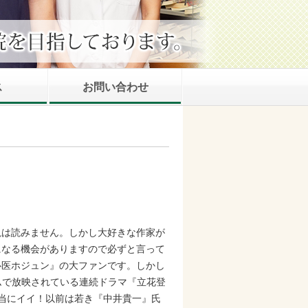
ス
お問い合わせ
説は読みません。しかし大好きな作家が
になる機会がありますので必ずと言って
心医ホジュン』の大ファンです。しかし
アムで放映されている連続ドラマ『立花登
当にイイ！以前は若き『中井貴一』氏