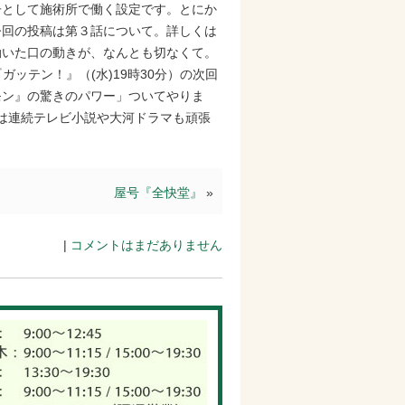
子として施術所で働く設定です。とにか
今回の投稿は第３話について。詳しくは
動いた口の動きが、なんとも切なくて。
ッテン！』（(水)19時30分）の次回
モン』の驚きのパワー」ついてやりま
Kは連続テレビ小説や大河ドラマも頑張
屋号『全快堂』
»
|
コメントはまだありません