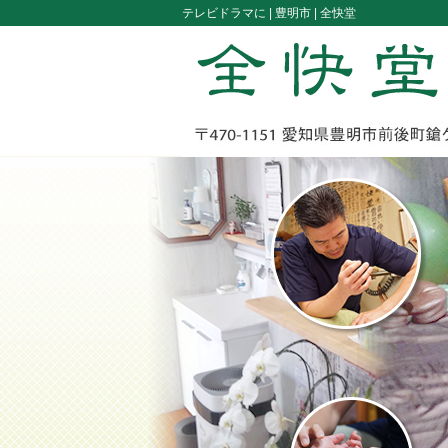
テレビドラマに |
豊明市 | 全快堂